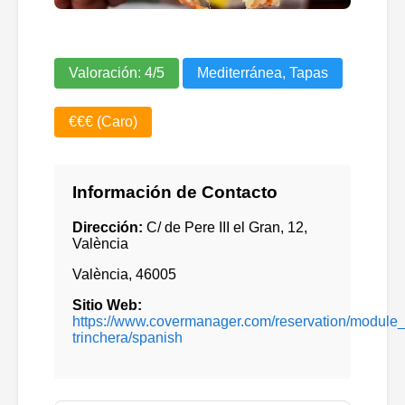
Valoración:
4
/5
Mediterránea, Tapas
€€€ (Caro)
Información de Contacto
Dirección:
C/ de Pere III el Gran, 12,
València
València
,
46005
Sitio Web:
https://www.covermanager.com/reservation/module_r
trinchera/spanish