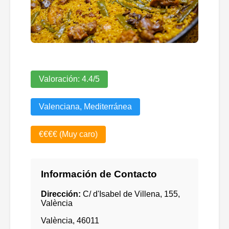
Valoración:
4.4
/5
Valenciana, Mediterránea
€€€€ (Muy caro)
Información de Contacto
Dirección:
C/ d'Isabel de Villena, 155,
València
València
,
46011