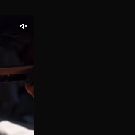
na del casco antiguo de Valencia, es ese pequeño rincón do
te] El vídeo comienza con una toma de Lattee & Farina, ubic