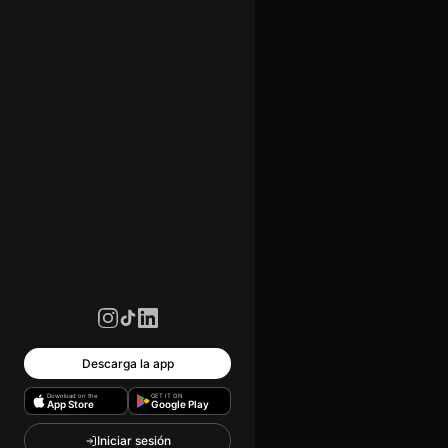
Descarga la app
Download on the
GET IT ON
App Store
Google Play
Iniciar sesión