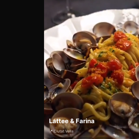
Lattee & Farina
📍 Ciutat Vella