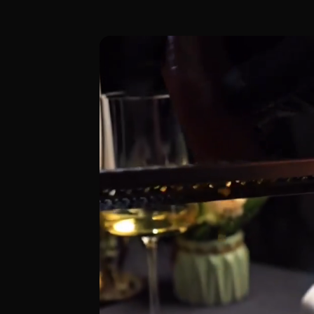
Latte & Farina, en la icónica Plaça Redo
[00:00 - Escena 1: Introducción y Ambien