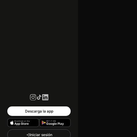
Descarga la app
Download on the
GET IT ON
App Store
Google Play
Iniciar sesión