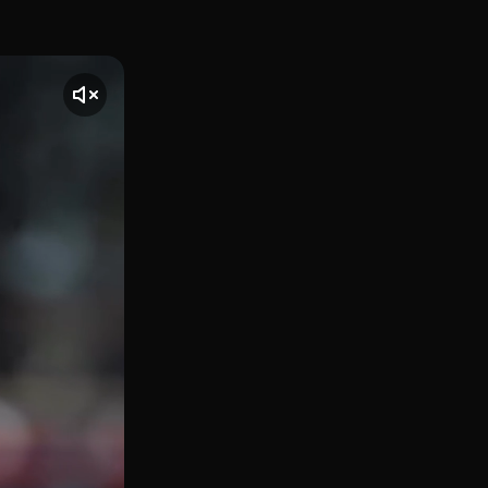
da, 49 (València), es una hamburguesería de estilo american
te] El vídeo comienza con una toma de The Black Turtle, ub