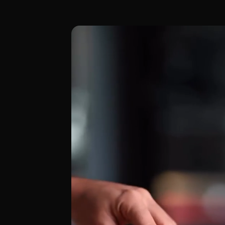
The Black Turtle, en Passeig de l'Albere
[00:00 - Escena 1: Introducción y Ambien