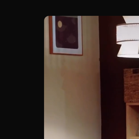
Kukla, en València (C/ de Palomino, 8), 
[00:00 - Escena 1: Introducción y Ambien