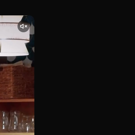
es un restaurante de alma mediterránea con guiños viajeros,
te] El vídeo comienza con una toma de Tinkgana, ubicado en