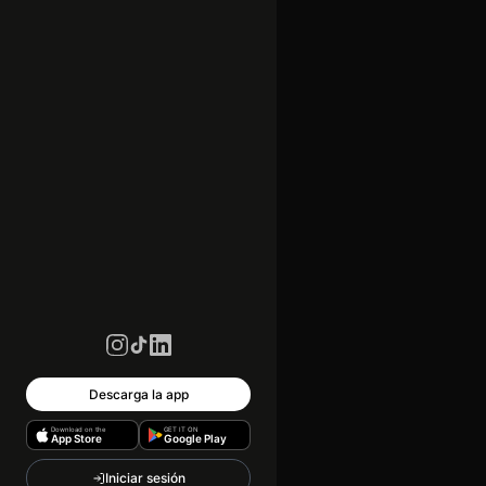
Descarga la app
Download on the
GET IT ON
App Store
Google Play
Iniciar sesión