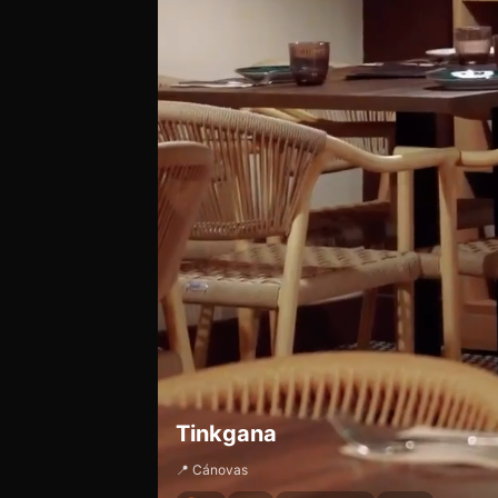
Tinkgana
📍 Cánovas