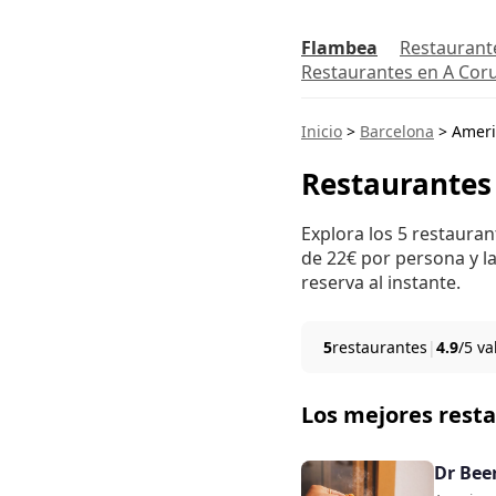
Flambea
Restaurant
Restaurantes en A Cor
Inicio
>
Barcelona
>
Ameri
Restaurantes
Explora los 5 restaura
de 22€ por persona y la
reserva al instante.
5
restaurantes
|
4.9
/5 v
Los mejores rest
Dr Bee