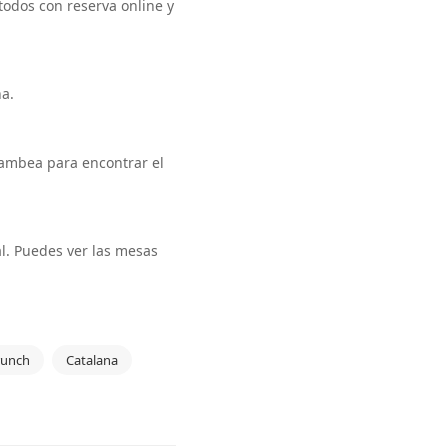
odos con reserva online y
na.
Flambea para encontrar el
al. Puedes ver las mesas
runch
Catalana