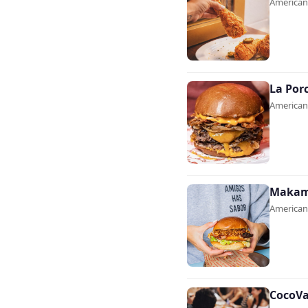
Americana
La Por
Americana
Maka
Americana
CocoVai