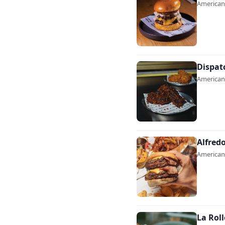
Americana
Dispat
Americana
Alfred
Americana
La Roll