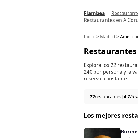
Flambea
Restaurant
Restaurantes en A Cor
Inicio
>
Madrid
>
America
Restaurantes
Explora los 22 restaur
24€ por persona y la va
reserva al instante.
22
restaurantes
|
4.7
/5 
Los mejores rest
Burme