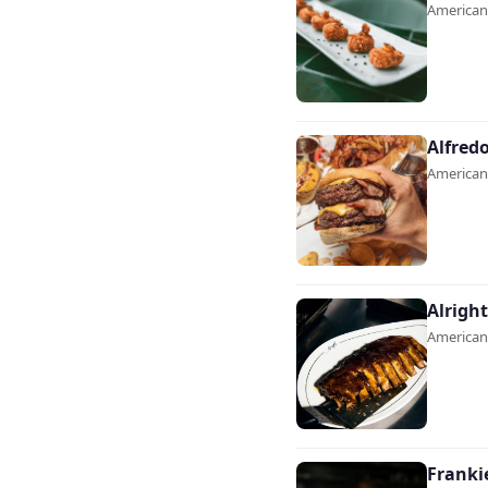
Americana
Alfred
Americana
Alright
Americana
Franki