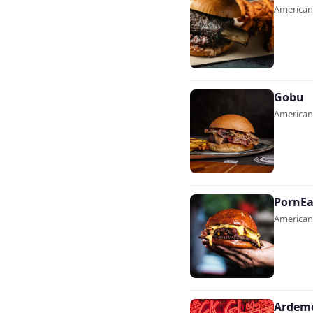
Americana
Gobu
Americana
PornEa
Americana
Ardem