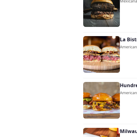
Mexicana 
La Bis
Americana
Hundre
Americana
Milwa