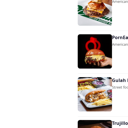
Americana
PornEa
Americana
Gulah 
Street fo
Trujill