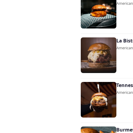
Americana
La Bis
Americana
Tennes
Americana
Burme