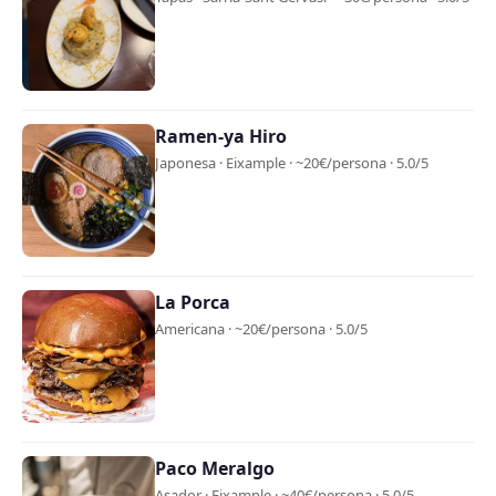
Ramen-ya Hiro
Japonesa · Eixample · ~20€/persona · 5.0/5
La Porca
Americana · ~20€/persona · 5.0/5
Paco Meralgo
Asador · Eixample · ~40€/persona · 5.0/5