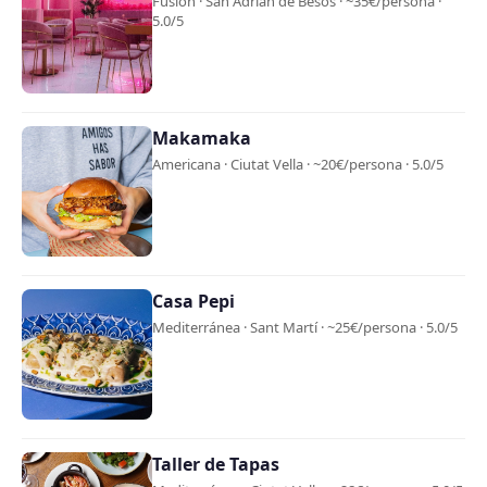
Fusión · San Adrián de Besós · ~35€/persona ·
5.0/5
Makamaka
Americana · Ciutat Vella · ~20€/persona · 5.0/5
Casa Pepi
Mediterránea · Sant Martí · ~25€/persona · 5.0/5
Taller de Tapas