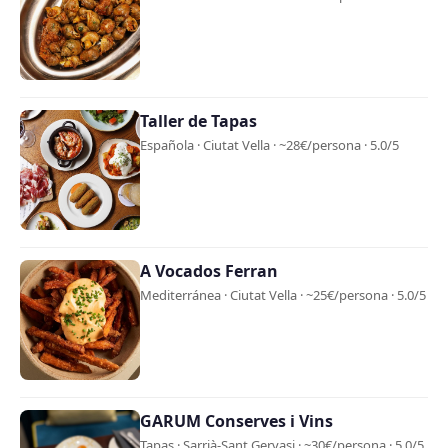
Taller de Tapas
Española · Ciutat Vella · ~28€/persona · 5.0/5
A Vocados Ferran
Mediterránea · Ciutat Vella · ~25€/persona · 5.0/5
GARUM Conserves i Vins
Tapas · Sarrià-Sant Gervasi · ~30€/persona · 5.0/5