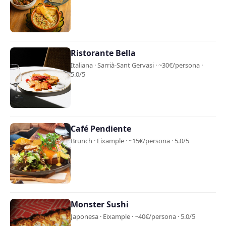
Ristorante Bella
Italiana · Sarrià-Sant Gervasi · ~30€/persona ·
5.0/5
Café Pendiente
Brunch · Eixample · ~15€/persona · 5.0/5
Monster Sushi
Japonesa · Eixample · ~40€/persona · 5.0/5