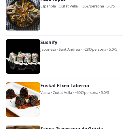
Española · Ciutat Vella · ~30€/persona · 5.0/5
Sushify
Japonesa · Sant Andreu · ~28€/persona · 5.0/5
Euskal Etxea Taberna
Vasca · Ciutat Vella · ~60€/persona · 5.0/5
Saona Travessera de Gràcia