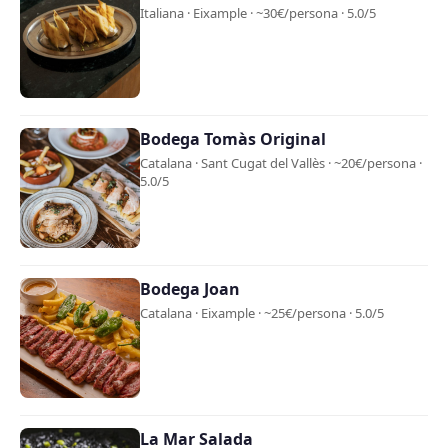
Italiana · Eixample · ~30€/persona · 5.0/5
Bodega Tomàs Original
Catalana · Sant Cugat del Vallès · ~20€/persona ·
5.0/5
Bodega Joan
Catalana · Eixample · ~25€/persona · 5.0/5
La Mar Salada