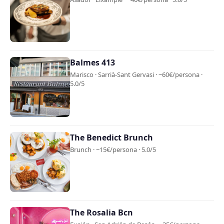
Balmes 413
Marisco · Sarrià-Sant Gervasi · ~60€/persona ·
5.0/5
The Benedict Brunch
Brunch · ~15€/persona · 5.0/5
The Rosalia Bcn