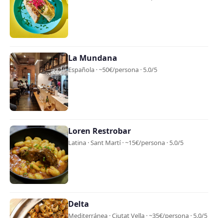
La Mundana
Española · ~50€/persona · 5.0/5
Loren Restrobar
Latina · Sant Martí · ~15€/persona · 5.0/5
Delta
Mediterránea · Ciutat Vella · ~35€/persona · 5.0/5