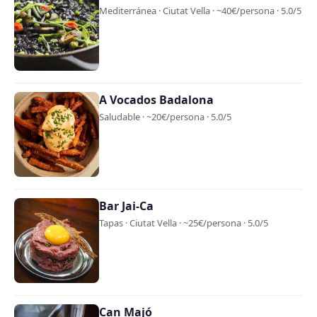
Mediterránea · Ciutat Vella · ~40€/persona · 5.0/5
A Vocados Badalona
Saludable · ~20€/persona · 5.0/5
Bar Jai-Ca
Tapas · Ciutat Vella · ~25€/persona · 5.0/5
Can Majó