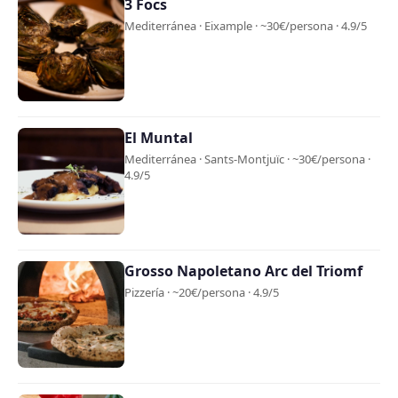
3 Focs
Mediterránea · Eixample · ~30€/persona · 4.9/5
El Muntal
Mediterránea · Sants-Montjuïc · ~30€/persona ·
4.9/5
Grosso Napoletano Arc del Triomf
Pizzería · ~20€/persona · 4.9/5