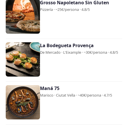
Grosso Napoletano Sin Gluten
Pizzería · ~25€/persona · 4.8/5
La Bodegueta Provença
De Mercado · L'Eixample · ~30€/persona · 4.8/5
Maná 75
Marisco · Ciutat Vella · ~40€/persona · 4.7/5