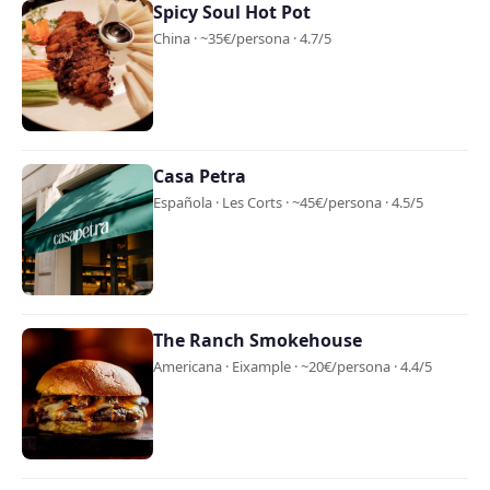
Spicy Soul Hot Pot
China · ~35€/persona · 4.7/5
Casa Petra
Española · Les Corts · ~45€/persona · 4.5/5
The Ranch Smokehouse
Americana · Eixample · ~20€/persona · 4.4/5