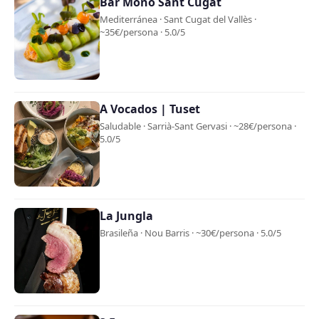
Bar Mono Sant Cugat
Mediterránea · Sant Cugat del Vallès ·
~35€/persona · 5.0/5
A Vocados | Tuset
Saludable · Sarrià-Sant Gervasi · ~28€/persona ·
5.0/5
La Jungla
Brasileña · Nou Barris · ~30€/persona · 5.0/5