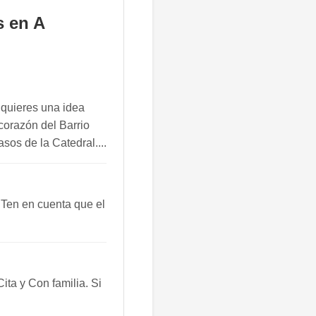
s en A
 quieres una idea
 corazón del Barrio
os de la Catedral....
 Ten en cuenta que el
ta y Con familia. Si