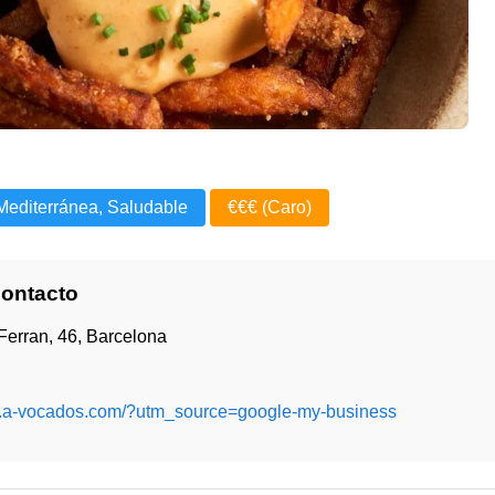
Mediterránea, Saludable
€€€ (Caro)
Contacto
Ferran, 46, Barcelona
w.a-vocados.com/?utm_source=google-my-business