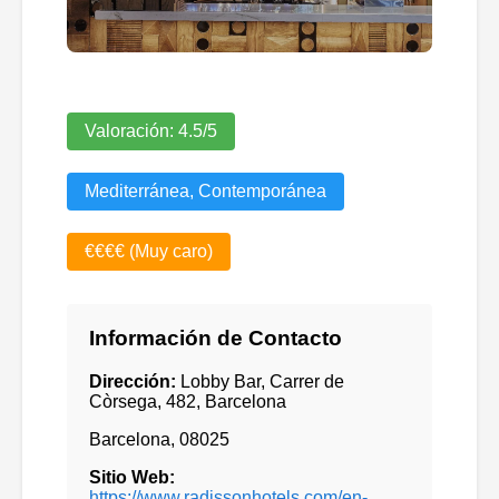
Valoración:
4.5
/5
Mediterránea, Contemporánea
€€€€ (Muy caro)
Información de Contacto
Dirección:
Lobby Bar, Carrer de
Còrsega, 482, Barcelona
Barcelona
,
08025
Sitio Web:
https://www.radissonhotels.com/en-