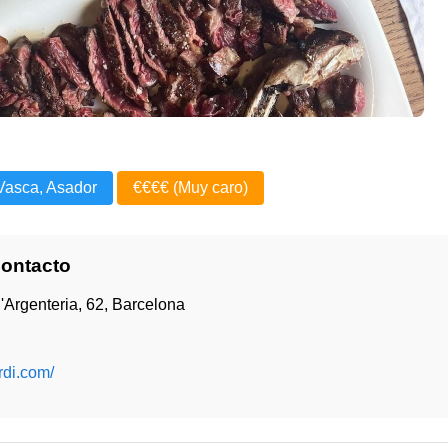
Vasca, Asador
€€€€ (Muy caro)
Contacto
l'Argenteria, 62, Barcelona
rdi.com/