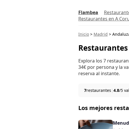
Flambea
Restaurant
Restaurantes en A Cor
Inicio
>
Madrid
>
Andaluz
Restaurantes
Explora los 7 restaura
34€ por persona y la va
reserva al instante.
7
restaurantes
|
4.8
/5 v
Los mejores rest
Menud