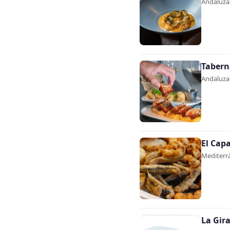
Andaluza 
Tabern
Andaluza 
El Cap
Mediterrá
La Gir