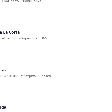
· Lista · ~45€/persona · 5.0/5
a La Cortá
· Almagro · ~20€/persona · 5.0/5
ataz
nea · Tetuán · ~30€/persona · 5.0/5
alda