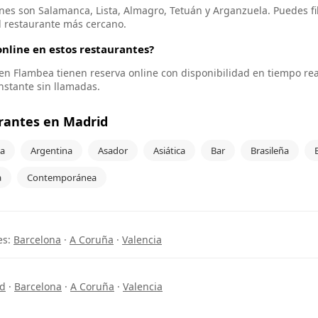
nes son Salamanca, Lista, Almagro, Tetuán y Arganzuela. Puedes fi
l restaurante más cercano.
nline en estos restaurantes?
s en Flambea tienen reserva online con disponibilidad en tiempo re
instante sin llamadas.
rantes en Madrid
a
Argentina
Asador
Asiática
Bar
Brasileña
a
Contemporánea
es:
Barcelona
·
A Coruña
·
Valencia
d
·
Barcelona
·
A Coruña
·
Valencia