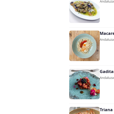
Andaluza 
Macar
Andaluza 
Gadita
Andaluza 
Triana