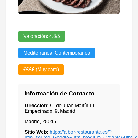
Valoración:
4.8
/5
Mediterránea, Contemporánea
€€€€ (Muy caro)
Información de Contacto
Dirección:
C. de Juan Martín El
Empecinado, 9, Madrid
Madrid
,
28045
Sitio Web:
https://albor-restaurante.es/?
utm_source=Google&utm_medium=Organic&utm_