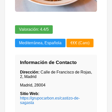
Valoración:
4.4
/5
Mediterránea, Española
€€€ (Caro)
Información de Contacto
Dirección:
Calle de Francisco de Rojas,
2, Madrid
Madrid
,
28004
Sitio Web:
https://grupocarbon.es/castizo-de-
sagasta