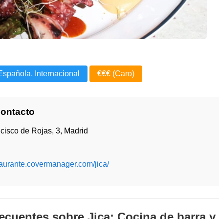
Española, Internacional
€€€ (Caro)
Contacto
cisco de Rojas, 3, Madrid
staurante.covermanager.com/jica/
ecuentes sobre Jica: Cocina de barra y