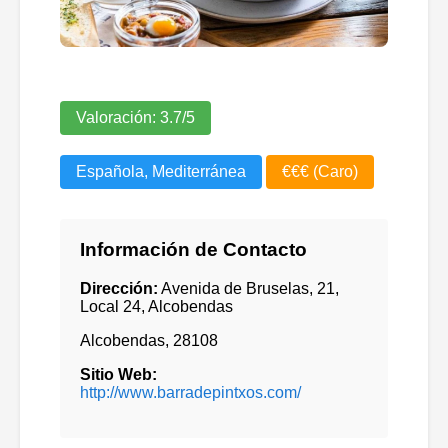
Valoración:
3.7
/5
Española, Mediterránea
€€€ (Caro)
Información de Contacto
Dirección:
Avenida de Bruselas, 21,
Local 24, Alcobendas
Alcobendas
,
28108
Sitio Web:
http://www.barradepintxos.com/