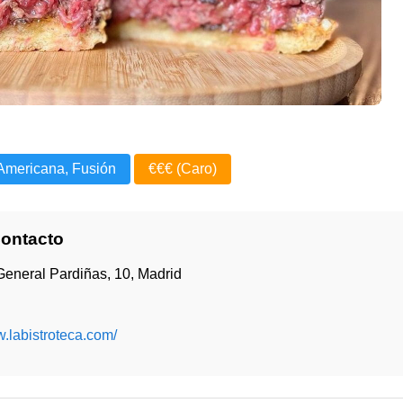
Americana, Fusión
€€€ (Caro)
Contacto
General Pardiñas, 10, Madrid
w.labistroteca.com/