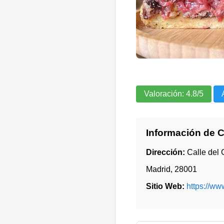
Valoración:
4.8
/5
Información de 
Dirección:
Calle del 
Madrid
,
28001
Sitio Web:
https://ww