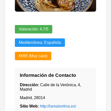
Valoración:
4.7
/5
Mediterránea, Española
€€€€ (Muy caro)
Información de Contacto
Dirección:
Calle de la Verónica, 4,
Madrid
Madrid
,
28014
Sitio Web:
http://lamalontina.es/