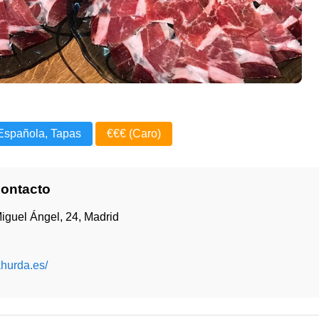
Española, Tapas
€€€ (Caro)
Contacto
iguel Ángel, 24, Madrid
ahurda.es/