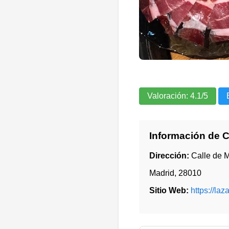
Valoración:
4.1
/5
Información de 
Dirección:
Calle de M
Madrid
,
28010
Sitio Web:
https://laz