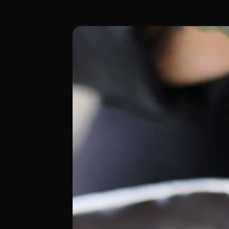
Lamucca del Carmen es la sede del grupo
[00:00 - Escena 1: Introducción y Ambie