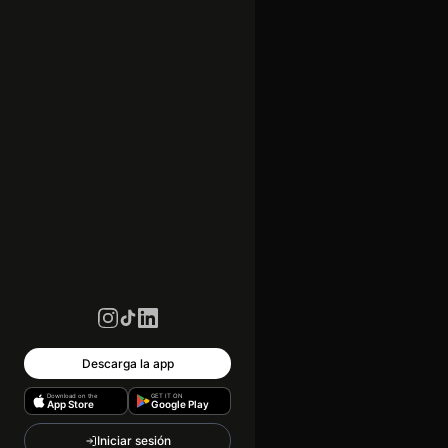
Descarga la app
Download on the
GET IT ON
App Store
Google Play
Iniciar sesión