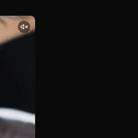
 Lamucca en la Plaza del Carmen, en pleno centro de Madri
nte] El vídeo comienza con una toma de Lamucca del Carmen, 