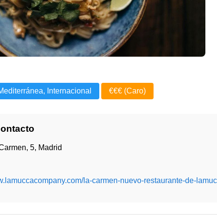
Mediterránea, Internacional
€€€ (Caro)
Contacto
 Carmen, 5, Madrid
ww.lamuccacompany.com/la-carmen-nuevo-restaurante-de-lamuc