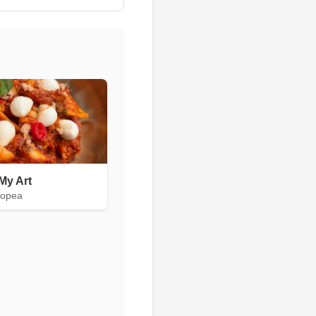
My Art
uropea