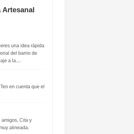
 Artesanal
ieres una idea rápida
rial del barrio de
je a la....
 Ten en cuenta que el
 amigos, Cita y
 muy alineada.