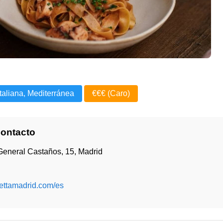
Italiana, Mediterránea
€€€ (Caro)
Contacto
General Castaños, 15, Madrid
nettamadrid.com/es