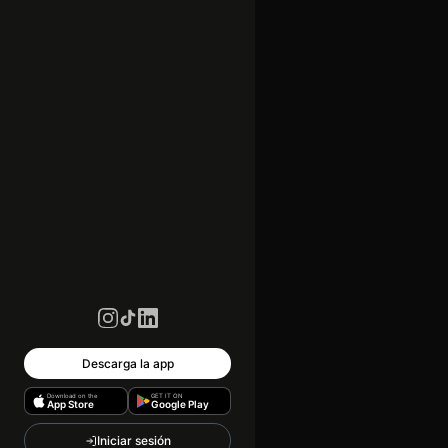
Descarga la app
Download on the
GET IT ON
App Store
Google Play
Iniciar sesión