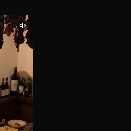
15, en la zona más señorial del barrio de Justicia y a un p
te] El vídeo comienza con una toma de Nonnetta, ubicado en