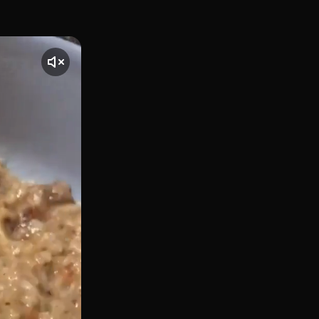
asos metros del Parque del Retiro, esta sede de perretxiCo 
nte] El vídeo comienza con una toma de perretxiCo Narváez, 