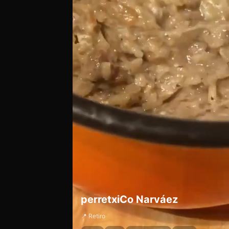
perretxiCo Narváez
📍 Retiro