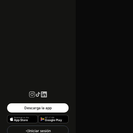
Descarga la app
Download on the
GET IT ON
App Store
Google Play
Iniciar sesión