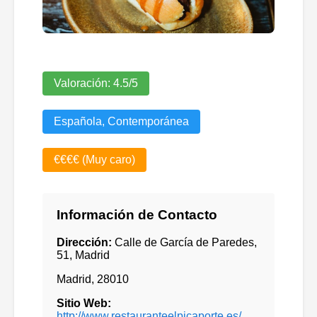
Valoración:
4.5
/5
Española, Contemporánea
€€€€ (Muy caro)
Información de Contacto
Dirección:
Calle de García de Paredes,
51, Madrid
Madrid
,
28010
Sitio Web:
http://www.restauranteelpicaporte.es/