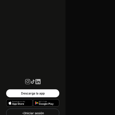
Descarga la app
Download on the
GET IT ON
App Store
Google Play
Iniciar sesión