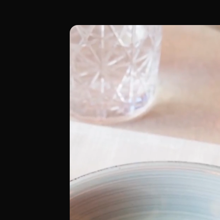
En la Calle Santa Engracia 41, junto a l
[00:00 - Escena 1: Introducción y Ambie