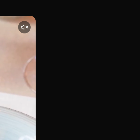
a plaza de Chamberí, Santancha es el restaurante de los her
nte] El vídeo comienza con una toma de Santancha, ubicado e