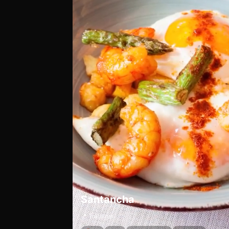
Santancha
📍 Trafalgar