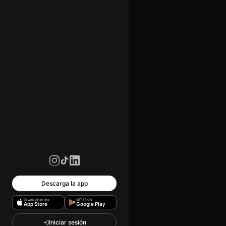
Descarga la app
Download on the
GET IT ON
App Store
Google Play
Iniciar sesión