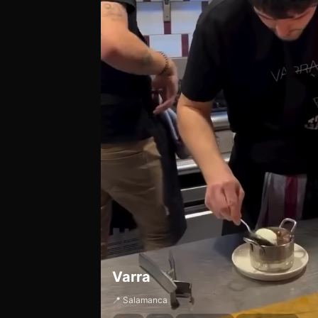
Varra
📍 Salamanca