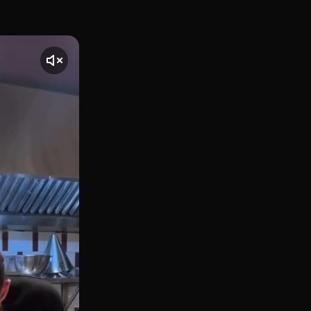
alle de Hermosilla, en pleno Barrio de Salamanca, Varra es 
nte] El vídeo comienza con una toma de Varra, ubicado en Ma