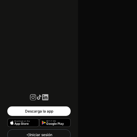
Descarga la app
Download on the
GET IT ON
App Store
Google Play
Iniciar sesión