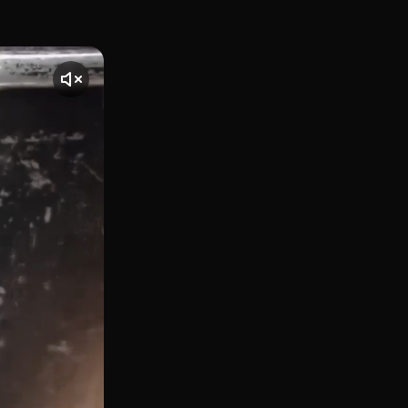
e les Arts Reina Sofía (Avinguda del Professor López Piñero,
nte] El vídeo comienza con una toma de Contrapunto Les Arts