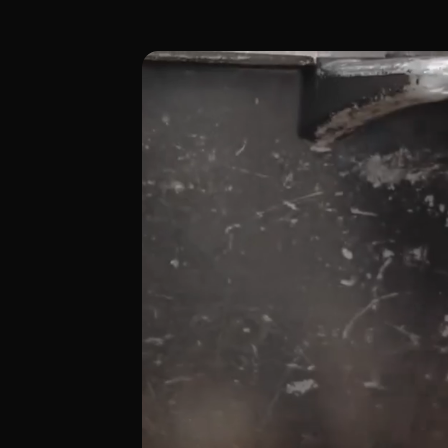
Contrapunto Les Arts, dentro del Palau d
[00:00 - Escena 1: Introducción y Ambie