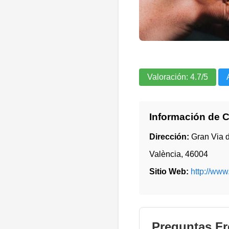
Valoración:
4.7
/5
Información de 
Dirección:
Gran Via d
València
,
46004
Sitio Web:
http://www
Preguntas Fr