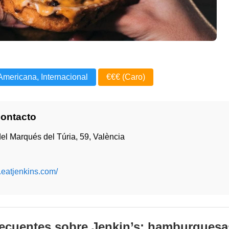
Americana, Internacional
€€€ (Caro)
Contacto
el Marqués del Túria, 59, València
.eatjenkins.com/
ecuentes sobre Jenkin’s: hamburguesa