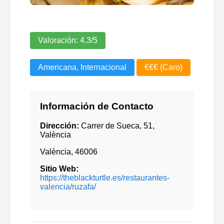
Valoración:
4.3
/5
Americana, Internacional
€€€ (Caro)
Información de Contacto
Dirección:
Carrer de Sueca, 51,
València
València
,
46006
Sitio Web:
https://theblackturtle.es/restaurantes-
valencia/ruzafa/