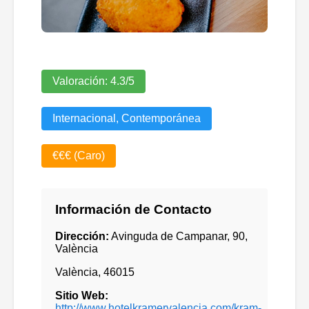
Valoración:
4.3
/5
Internacional, Contemporánea
€€€ (Caro)
Información de Contacto
Dirección:
Avinguda de Campanar, 90,
València
València
,
46015
Sitio Web:
http://www.hotelkramervalencia.com/kram-