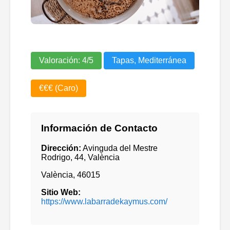
Valoración:
4
/5
Tapas, Mediterránea
€€€ (Caro)
Información de Contacto
Dirección:
Avinguda del Mestre
Rodrigo, 44, València
València
,
46015
Sitio Web:
https://www.labarradekaymus.com/