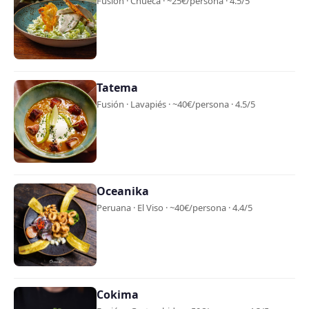
Fusión · Chueca · ~25€/persona · 4.5/5
Tatema
Fusión · Lavapiés · ~40€/persona · 4.5/5
Oceanika
Peruana · El Viso · ~40€/persona · 4.4/5
Cokima