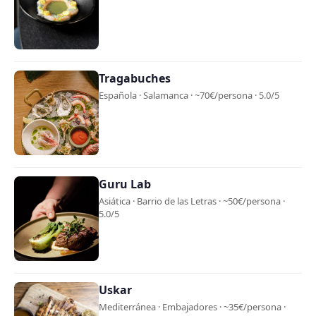
Tragabuches
Española · Salamanca · ~70€/persona · 5.0/5
Guru Lab
Asiática · Barrio de las Letras · ~50€/persona ·
5.0/5
Uskar
Mediterránea · Embajadores · ~35€/persona ·