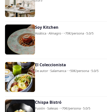
5.0/5
Soy Kitchen
Asiática · Almagro · ~70€/persona · 5.0/5
El Coleccionista
De autor · Salamanca · ~50€/persona · 5.0/5
Chispa Bistró
Fusión · Salesas · ~70€/persona · 5.0/5