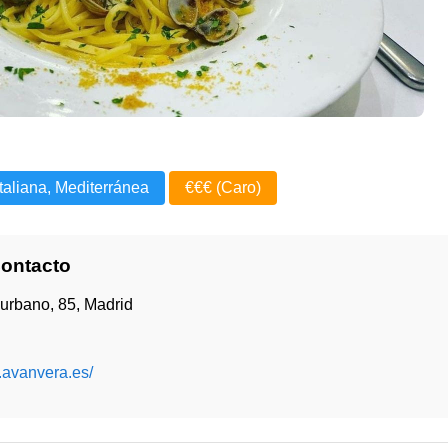
Italiana, Mediterránea
€€€ (Caro)
Contacto
urbano, 85, Madrid
.avanvera.es/