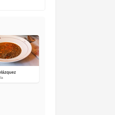
elázquez
la