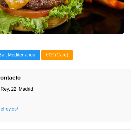
Bar, Mediterránea
€€€ (Caro)
Contacto
 Rey, 22, Madrid
delrey.es/