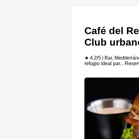
Café del R
Club urban
★ 4.2/5 | Bar, Mediterrá
refugio ideal par... Res