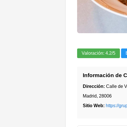
Valoración:
4.2
/5
Información de 
Dirección:
Calle de V
Madrid
,
28006
Sitio Web:
https://gr