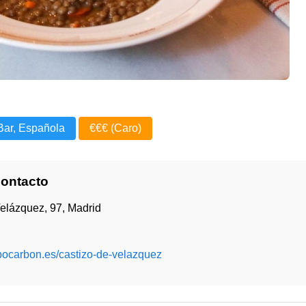
Bar, Española
€€€ (Caro)
Contacto
elázquez, 97, Madrid
upocarbon.es/castizo-de-velazquez